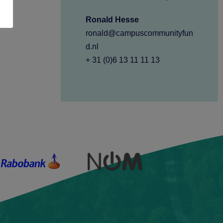
Ronald Hesse
ronald@campuscommunityfun
d.nl
+ 31 (0)6 13 11 11 13