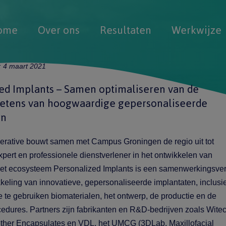
ome
Over ons
Resultaten
Werkwijze
:
4 maart 2021
ed Implants – Samen optimaliseren van de
ketens van hoogwaardige gepersonaliseerde
en
rative bouwt samen met Campus Groningen de regio uit tot
pert en professionele dienstverlener in het ontwikkelen van
Het ecosysteem Personalized Implants is een samenwerkingsve
keling van innovatieve, gepersonaliseerde implantaten, inclusi
e te gebruiken biomaterialen, het ontwerp, de productie en de
edures. Partners zijn fabrikanten en R&D-bedrijven zoals Witec
ether Encapsulates en VDL, het UMCG (3DLab, Maxillofacial