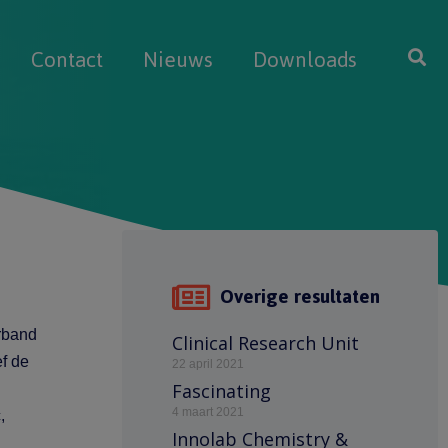
Contact
Nieuws
Downloads
Overige resultaten
rband
Clinical Research Unit
ef de
22 april 2021
Fascinating
4 maart 2021
,
Innolab Chemistry &