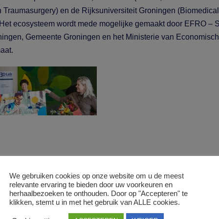
 Traumasurgery) en de Rijksuniversiteit Groningen (Biomedical
 Het ecosysteem wordt mede mogelijke gemaakt door EFRO – 
ningen, Gemeente Groningen en het Ministerie van Economisc
aat.
We gebruiken cookies op onze website om u de meest
relevante ervaring te bieden door uw voorkeuren en
herhaalbezoeken te onthouden. Door op "Accepteren" te
klikken, stemt u in met het gebruik van ALLE cookies.