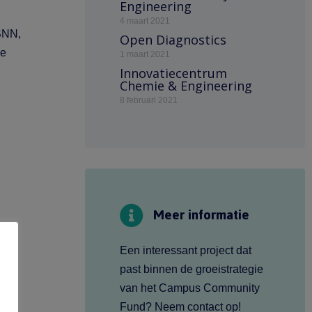
Engineering
4 maart 2021
SNN,
Open Diagnostics
he
1 maart 2021
Innovatiecentrum
Chemie & Engineering
8 februari 2021
Meer informatie
Een interessant project dat
past binnen de groeistrategie
van het Campus Community
Fund? Neem contact op!