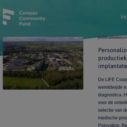
H
publicatiedatum
Personaliz
productie
implantat
De LIFE Coope
wereldwijde ex
diagnostica. 
voor de ontwik
selectie van d
medische proc
Polyvation, B