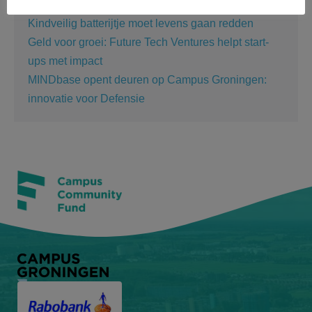
Academische Startup Competitie
Kindveilig batterijtje moet levens gaan redden
Geld voor groei: Future Tech Ventures helpt start-
ups met impact
MINDbase opent deuren op Campus Groningen:
innovatie voor Defensie