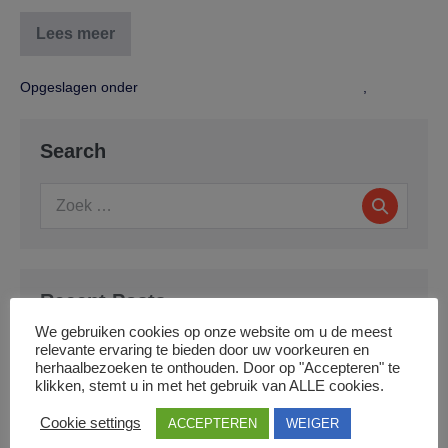
Lees meer
Opgeslagen onder
Geen onderdeel van een categorie
,
Nieuws
Search
Recent Posts
We gebruiken cookies op onze website om u de meest
‘Voor echte opschaling heb je een plan nodig’.
relevante ervaring te bieden door uw voorkeuren en
herhaalbezoeken te onthouden. Door op "Accepteren" te
Parrhesia Fermentery groeit door met Mkb
klikken, stemt u in met het gebruik van ALLE cookies.
Haalbaarheidsvoucher en Innolab AgriFood
Cookie settings
ACCEPTEREN
WEIGER
IMChip en MimeCure in top 10 nationale